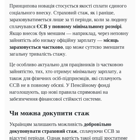
Принципова новація стосується якості сплати єдиного
соціального внеску. Страховий стаж, як і раніше,
зараховуватиметься лише за ті періоди, коли за людину
ЄСВ у повному мінімальному розмірі
сплачувався
.
Якщо внесок був меншим — наприклад, через неповну
місяць
зайнятість або низьку офіційну зарплату —
зараховується частково
, що може суттєво зменшити
загальну тривалість стажу.
Це особливо актуально для працівників із частковою
зайнятістю, тих, хто отримує мінімальну зарплату, а
також для фізичних осіб-підприємців, які сплачують
ЄСВ не в повному обсязі. У Пенсійному фонді
наголошують, що нові правила спрямовані на
забезпечення фінансової стійкості системи.
Чи можна докупити стаж
добровільно
Українцям залишають можливість
докуповувати страховий стаж
, сплачуючи ЄСВ за
відсутні періоди. Однак вартість такої опції зростатиме