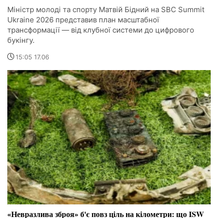
Міністр молоді та спорту Матвій Бідний на SBC Summit
Ukraine 2026 представив план масштабної
трансформації — від клубної системи до цифрового
букінгу.
15:05 17.06
«Невразлива зброя» б'є повз ціль на кілометри: що ISW