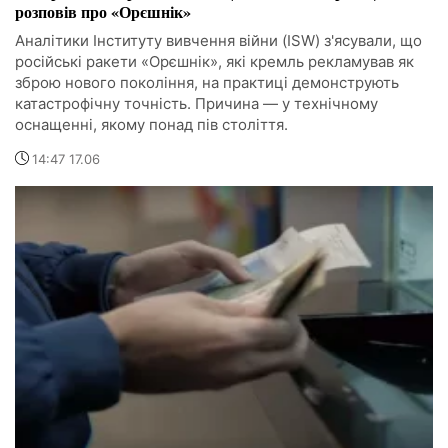
розповів про «Орєшнік»
Аналітики Інституту вивчення війни (ISW) з'ясували, що
російські ракети «Орєшнік», які кремль рекламував як
зброю нового покоління, на практиці демонструють
катастрофічну точність. Причина — у технічному
оснащенні, якому понад пів століття.
14:47 17.06