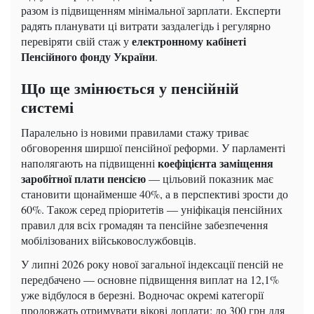
разом із підвищенням мінімальної зарплати. Експерти
радять планувати ці витрати заздалегідь і регулярно
електронному кабінеті
перевіряти свій стаж у
Пенсійного фонду України
.
Що ще змінюється у пенсійній
системі
Паралельно із новими правилами стажу триває
обговорення ширшої пенсійної реформи. У парламенті
коефіцієнта заміщення
наполягають на підвищенні
заробітної плати пенсією
— цільовий показник має
становити щонайменше 40%, а в перспективі зрости до
60%. Також серед пріоритетів — уніфікація пенсійних
правил для всіх громадян та пенсійне забезпечення
мобілізованих військовослужбовців.
У липні 2026 року нової загальної індексації пенсій не
передбачено — основне підвищення виплат на 12,1%
уже відбулося в березні. Водночас окремі категорії
продовжать отримувати вікові доплати: до 300 грн для