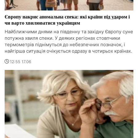
Європу накриє аномальна спека: які країни під ударом і
чи варто хвилюватися українцям
Найближчими днями на південну та західну Європу суне
потужна хвиля спеки. У деяких регіонах стовпчики
термометрів піднімуться до небезпечних позначок, і
найгірша ситуація очікується одразу в чотирьох країнах.
12:55 17.06