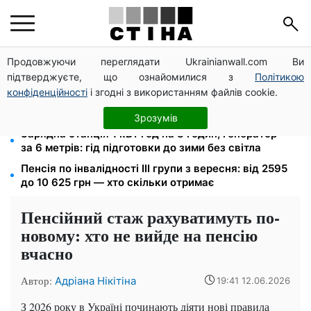
Продовжуючи переглядати Ukrainianwall.com Ви
Долар по 44,50 грн, євро — 51,34: курс валют у
підтверджуєте, що ознайомилися з
Політикою
банках 9 серпня
конфіденційності
і згодні з використанням файлів cookie.
Посвідчення водія та техпаспорт відновлять
безкоштовно: умова від сервісних центрів МВС
Зрозумів
Зарядна станція 1 кВт·год на 8 годин, генератор —
за 6 метрів: гід підготовки до зими без світла
Пенсія по інвалідності III групи з вересня: від 2595
до 10 625 грн — хто скільки отримає
Пенсійний стаж рахуватимуть по-
новому: хто не вийде на пенсію
вчасно
Автор:
Адріана Нікітіна
19:41 12.06.2026
З 2026 року в Україні починають діяти нові правила