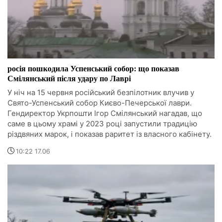
росія пошкодила Успенський собор: що показав
Смілянський після удару по Лаврі
У ніч на 15 червня російський безпілотник влучив у
Свято-Успенський собор Києво-Печерської лаври.
Гендиректор Укрпошти Ігор Смілянський нагадав, що
саме в цьому храмі у 2023 році запустили традицію
різдвяних марок, і показав раритет із власного кабінету.
10:22 17.06