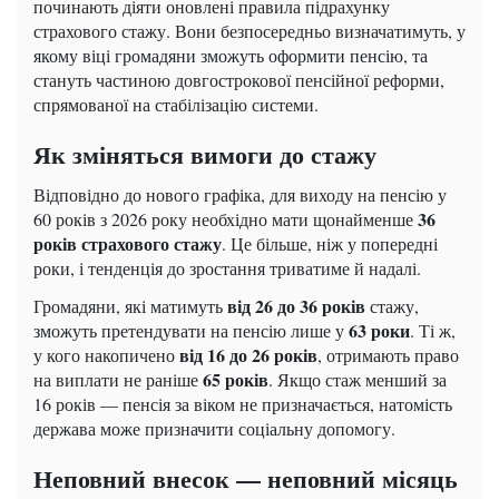
починають діяти оновлені правила підрахунку
страхового стажу. Вони безпосередньо визначатимуть, у
якому віці громадяни зможуть оформити пенсію, та
стануть частиною довгострокової пенсійної реформи,
спрямованої на стабілізацію системи.
Як зміняться вимоги до стажу
Відповідно до нового графіка, для виходу на пенсію у
36
60 років з 2026 року необхідно мати щонайменше
років страхового стажу
. Це більше, ніж у попередні
роки, і тенденція до зростання триватиме й надалі.
від 26 до 36 років
Громадяни, які матимуть
стажу,
63 роки
зможуть претендувати на пенсію лише у
. Ті ж,
від 16 до 26 років
у кого накопичено
, отримають право
65 років
на виплати не раніше
. Якщо стаж менший за
16 років — пенсія за віком не призначається, натомість
держава може призначити соціальну допомогу.
Неповний внесок — неповний місяць