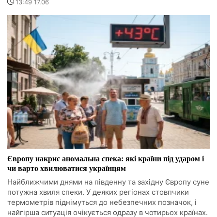
13:49 17.06
Європу накриє аномальна спека: які країни під ударом і
чи варто хвилюватися українцям
Найближчими днями на південну та західну Європу суне
потужна хвиля спеки. У деяких регіонах стовпчики
термометрів піднімуться до небезпечних позначок, і
найгірша ситуація очікується одразу в чотирьох країнах.