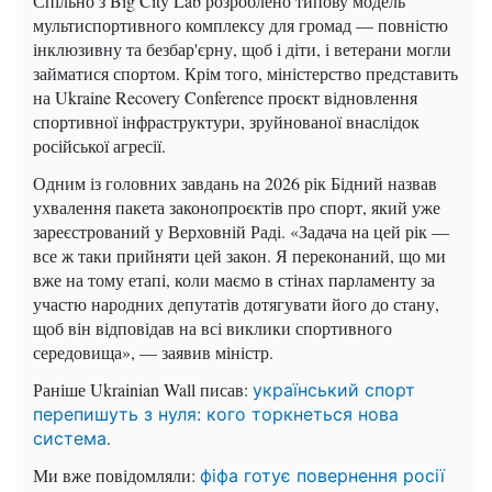
Спільно з Big City Lab розроблено типову модель
мультиспортивного комплексу для громад — повністю
інклюзивну та безбар'єрну, щоб і діти, і ветерани могли
займатися спортом. Крім того, міністерство представить
на Ukraine Recovery Conference проєкт відновлення
спортивної інфраструктури, зруйнованої внаслідок
російської агресії.
Одним із головних завдань на 2026 рік Бідний назвав
ухвалення пакета законопроєктів про спорт, який уже
зареєстрований у Верховній Раді. «Задача на цей рік —
все ж таки прийняти цей закон. Я переконаний, що ми
вже на тому етапі, коли маємо в стінах парламенту за
участю народних депутатів дотягувати його до стану,
щоб він відповідав на всі виклики спортивного
середовища», — заявив міністр.
Раніше Ukrainian Wall писав:
український спорт
перепишуть з нуля: кого торкнеться нова
.
система
Ми вже повідомляли:
фіфа готує повернення росії