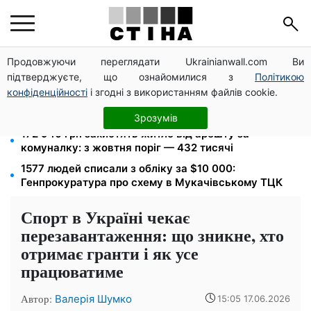
Продовжуючи переглядати Ukrainianwall.com Ви
120 000 грн на авто: компенсацію для ветеранів
підтверджуєте, що ознайомилися з
Політикою
хочуть поширити на III групу інвалідності
конфіденційності
і згодні з використанням файлів cookie.
Пенсія по інвалідності III групи з вересня: від 2595
до 10 625 грн — хто скільки отримає
Зрозумів
172 940 грн захистять житло від арешту за
комуналку: з жовтня поріг — 432 тисячі
1577 людей списали з обліку за $10 000:
Генпрокуратура про схему в Мукачівському ТЦК
Спорт в Україні чекає
перезавантаження: що зникне, хто
отримає гранти і як усе
працюватиме
Автор:
Валерія Шумко
15:05 17.06.2026