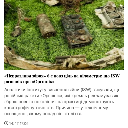
«Невразлива зброя» б'є повз ціль на кілометри: що ISW
розповів про «Орєшнік»
Аналітики Інституту вивчення війни (ISW) з'ясували, що
російські ракети «Орєшнік», які кремль рекламував як
зброю нового покоління, на практиці демонструють
катастрофічну точність. Причина — у технічному
оснащенні, якому понад пів століття.
14:47 17.06