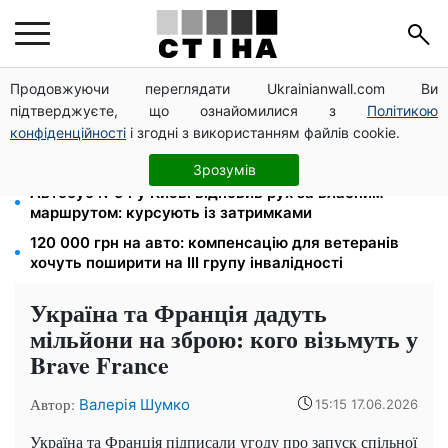
Продовжуючи переглядати Ukrainianwall.com Ви
Зарплата 30 000 грн — пенсія 11 500 грн: ПФУ
підтверджуєте, що ознайомилися з
Політикою
пояснив формулу розрахунку виплат у 2026 році
конфіденційності
і згодні з використанням файлів cookie.
До 19 400 грн на дрова: ПФУ приймає заяви на
субсидію для власників пічного опалення
Зрозумів
Автобус №54 у Києві відновив рух за власним
маршрутом: курсують із затримками
120 000 грн на авто: компенсацію для ветеранів
хочуть поширити на III групу інвалідності
Україна та Франція дадуть
мільйони на зброю: кого візьмуть у
Brave France
Автор:
Валерія Шумко
15:15 17.06.2026
Україна та Франція підписали угоду про запуск спільної