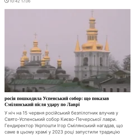
10:42 17.06
росія пошкодила Успенський собор: що показав
Смілянський після удару по Лаврі
У ніч на 15 червня російський безпілотник влучив у
Свято-Успенський собор Києво-Печерської лаври.
Гендиректор Укрпошти Ігор Смілянський нагадав, що
саме в цьому храмі у 2023 році запустили традицію