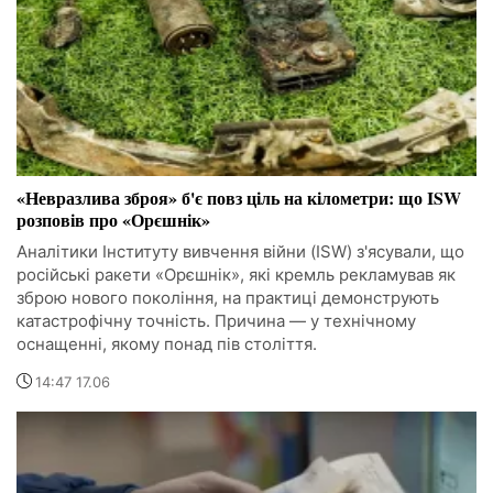
«Невразлива зброя» б'є повз ціль на кілометри: що ISW
розповів про «Орєшнік»
Аналітики Інституту вивчення війни (ISW) з'ясували, що
російські ракети «Орєшнік», які кремль рекламував як
зброю нового покоління, на практиці демонструють
катастрофічну точність. Причина — у технічному
оснащенні, якому понад пів століття.
14:47 17.06