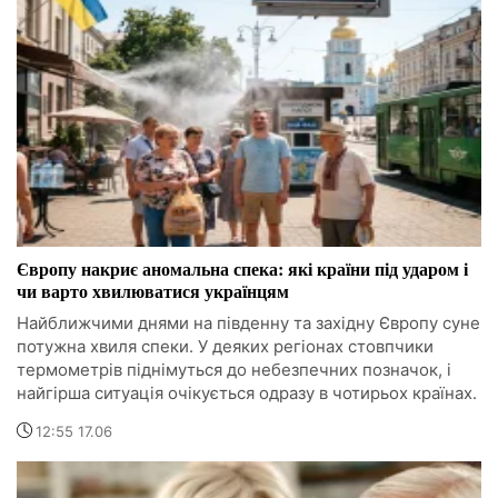
Європу накриє аномальна спека: які країни під ударом і
чи варто хвилюватися українцям
Найближчими днями на південну та західну Європу суне
потужна хвиля спеки. У деяких регіонах стовпчики
термометрів піднімуться до небезпечних позначок, і
найгірша ситуація очікується одразу в чотирьох країнах.
12:55 17.06