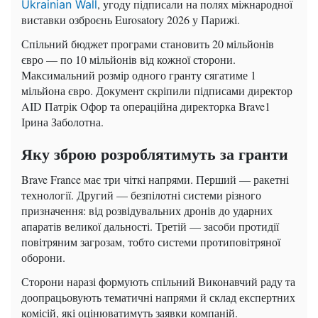
, угоду підписали на полях міжнародної
Ukrainian Wall
виставки озброєнь Eurosatory 2026 у Парижі.
Спільний бюджет програми становить 20 мільйонів
євро — по 10 мільйонів від кожної сторони.
Максимальний розмір одного гранту сягатиме 1
мільйона євро. Документ скріпили підписами директор
AID Патрік Офор та операційна директорка Brave1
Ірина Заболотна.
Яку зброю розроблятимуть за гранти
Brave France має три чіткі напрями. Перший — ракетні
технології. Другий — безпілотні системи різного
призначення: від розвідувальних дронів до ударних
апаратів великої дальності. Третій — засоби протидії
повітряним загрозам, тобто системи протиповітряної
оборони.
Сторони наразі формують спільний Виконавчий раду та
доопрацьовують тематичні напрями й склад експертних
комісій, які оцінюватимуть заявки компаній.