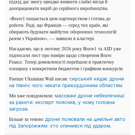
підхід дає змогу швидко виявити слабкі місця й
доопрацювати виріб до серійного виробництва.
«Brave1 пишається цим партнерством і готова до
роботи. Раді, що Франція — серед тих країн, які
обирають будувати майбутнє оборонних технологій
разом з Україною», — заявили в кластері.
Нагадаємо, що в лютому 2026 року Brave1 та AID уже
підписали лист про наміри щодо створення Brave
France. Тепер домовленості перейшли в практичну
площину з конкретним бюджетом і графіком конкурсів.
Раніше Ukrainian Wall писав:
сирський кидає дрони
.
на північ: чого чекати прикордонним областям
Ми вже повідомляли:
масовані дрони небезпечніші
за ракети: експерт пояснив, у чому головна
.
загроза
Більше за темою:
дрони полювали на цивільні авто
.
під Запоріжжям: хто опинився під ударом