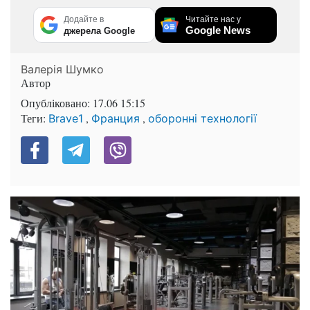
Додайте в
Читайте нас у
Google News
джерела Google
Валерія Шумко
Автор
Опубліковано:
17.06 15:15
Теги:
,
,
Brave1
Франция
оборонні технології