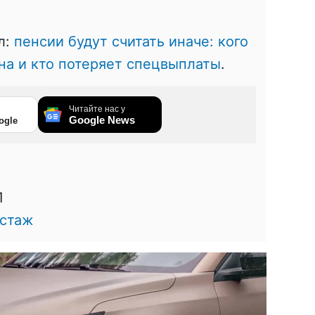
л:
пенсии будут считать иначе: кого
на и кто потеряет спецвыплаты
.
Читайте нас у
Google News
ogle
1
 стаж