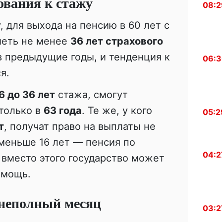
ования к стажу
08:2
, для выхода на пенсию в 60 лет с
меть не менее
36 лет страхового
 в предыдущие годы, и тенденция к
06:
я.
6 до 36 лет
стажа, смогут
только в
63 года
. Те же, у кого
05:2
т
, получат право на выплаты не
 меньше 16 лет — пенсия по
04:2
, вместо этого государство может
омощь.
неполный месяц
03:2