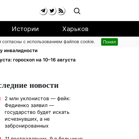
Истории
Харьков
 согласны с использованием файлов cookie.
Понял
енсацию для ветеранов хотят
ппу инвалидности
уста: гороскоп на 10–16 августа
следние новости
2 млн уклонистов — фейк:
1
Федиенко заявил —
государство будет искать
исчезнувших, а не
забронированных
11 пострадавших, 9 в больнице: