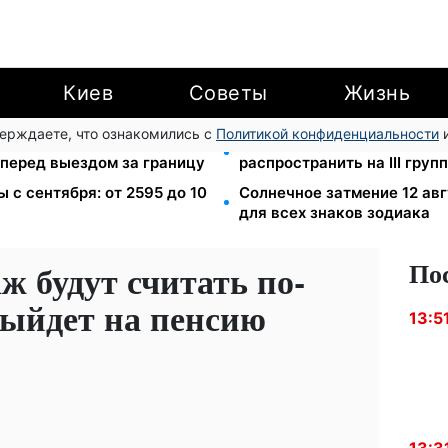
Киев
Советы
Жизнь
верждаете, что ознакомились с
Политикой конфиденциальности
и
тров МВД: мошенники
120 000 грн на авто: комп
 перед выездом за границу
распространить на III гру
ы с сентября: от 2595 до 10
Солнечное затмение 12 авг
для всех знаков зодиака
По
 будут считать по-
выйдет на пенсию
13:5