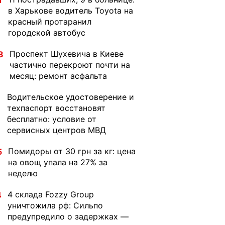
1
в Харькове водитель Toyota на
красный протаранил
городской автобус
Проспект Шухевича в Киеве
8
частично перекроют почти на
месяц: ремонт асфальта
Водительское удостоверение и
1
техпаспорт восстановят
бесплатно: условие от
сервисных центров МВД
Помидоры от 30 грн за кг: цена
5
на овощ упала на 27% за
неделю
4 склада Fozzy Group
4
уничтожила рф: Сильпо
предупредило о задержках —