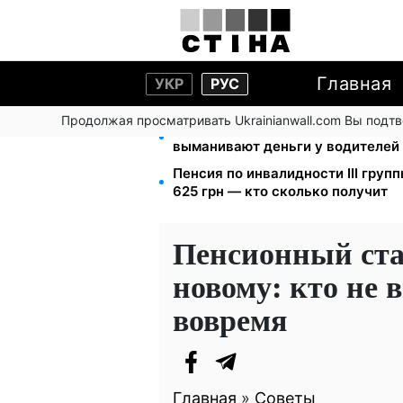
Главная
УКР
РУС
Продолжая просматривать Ukrainianwall.com Вы подт
Фейковые сайты сервисных цен
выманивают деньги у водителей
Пенсия по инвалидности III групп
625 грн — кто сколько получит
Пенсионный стаж
новому: кто не 
вовремя
Главная
»
Советы