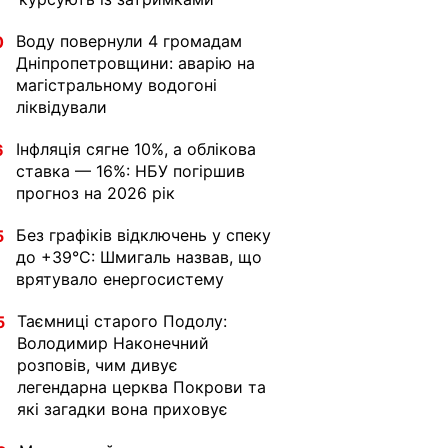
Воду повернули 4 громадам
0
Дніпропетровщини: аварію на
магістральному водогоні
ліквідували
Інфляція сягне 10%, а облікова
6
ставка — 16%: НБУ погіршив
прогноз на 2026 рік
Без графіків відключень у спеку
5
до +39°C: Шмигаль назвав, що
врятувало енергосистему
Таємниці старого Подолу:
5
Володимир Наконечний
розповів, чим дивує
легендарна церква Покрови та
які загадки вона приховує