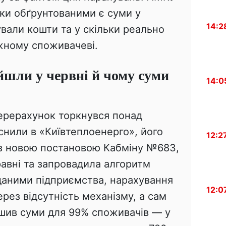
ьки обґрунтованими є суми у
14:2
вали кошти та у скільки реально
жному споживачеві.
шли у червні й чому суми
14:0
ерерахунок торкнувся понад
снили в «Київтеплоенерго», його
12:2
о з новою постановою Кабміну №683,
равні та запровадила алгоритм
 даними підприємства, нарахування
12:0
рез відсутність механізму, а сам
шив суми для 99% споживачів — у