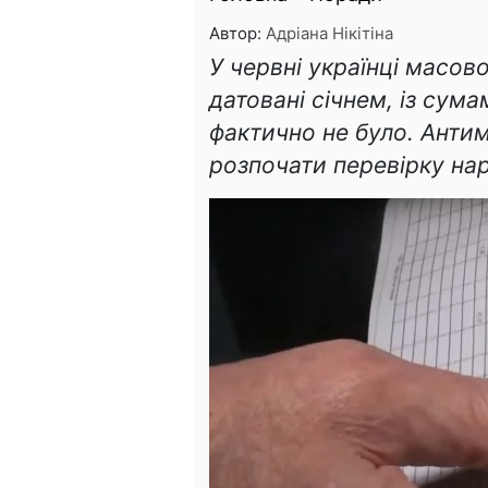
Автор:
Адріана Нікітіна
У червні українці масов
датовані січнем, із сума
фактично не було. Анти
розпочати перевірку на