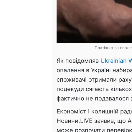
Платіжка за опале
Як повідомляв
Ukrainian W
опалення в Україні набира
споживачі отримали рахун
подекуди сягають кількох
фактично не подавалося 
Економіст і колишній рад
Новини.LIVE заявив, що 
може розпочати перевірк