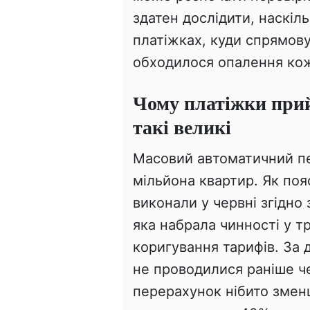
здатен дослідити, наскіл
платіжках, куди спрямову
обходилося опалення ко
Чому платіжки прий
такі великі
Масовий автоматичний п
мільйона квартир. Як поя
виконали у червні згідн
яка набрала чинності у т
коригування тарифів. За
не проводилися раніше че
перерахунок нібито змен