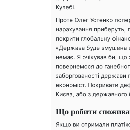
Кулебі.
Проте Олег Устенко попер
нарахування приберуть, 
покрити глобальну фінан
«Держава буде змушена ш
немає. Я очікував би, що
повернемося до ганебног
заборгованості держави 
економіст. Покривати де
Києва, або з державного
Що робити спожив
Якщо ви отримали платіж