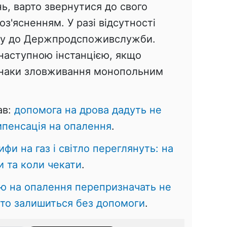
ь, варто звернутися до свого
з'ясненням. У разі відсутності
ргу до Держпродспоживслужби.
наступною інстанцією, якщо
знаки зловживання монопольним
ав:
допомога на дрова дадуть не
мпенсація на опалення
.
ифи на газ і світло переглянуть: на
и та коли чекати
.
ю на опалення перепризначать не
 хто залишиться без допомоги
.