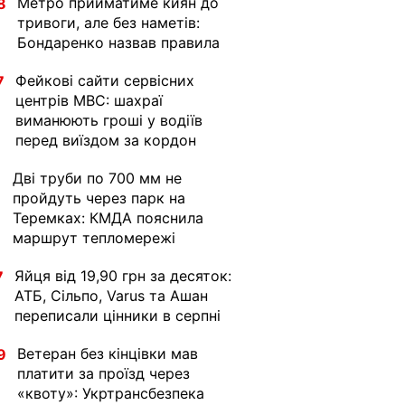
Метро прийматиме киян до
8
тривоги, але без наметів:
Бондаренко назвав правила
Фейкові сайти сервісних
7
центрів МВС: шахраї
виманюють гроші у водіїв
перед виїздом за кордон
Дві труби по 700 мм не
1
пройдуть через парк на
Теремках: КМДА пояснила
маршрут тепломережі
Яйця від 19,90 грн за десяток:
7
АТБ, Сільпо, Varus та Ашан
переписали цінники в серпні
Ветеран без кінцівки мав
9
платити за проїзд через
«квоту»: Укртрансбезпека