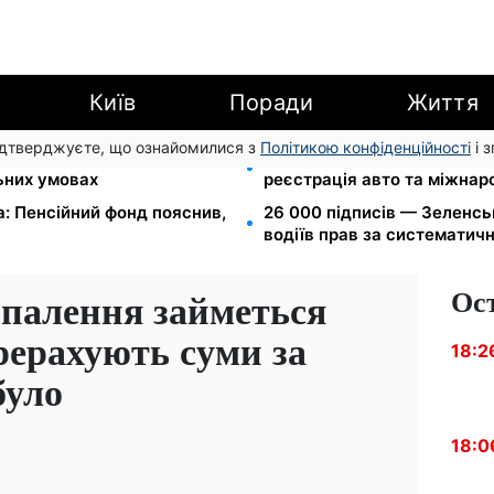
Київ
Поради
Життя
підтверджуєте, що ознайомилися з
Політикою конфіденційності
і 
вання: Камельчук пропонує
10 заявок — і МСЦ МВС при
льних умовах
реєстрація авто та міжнар
а: Пенсійний фонд пояснив,
26 000 підписів — Зеленс
водіїв прав за систематич
Ос
опалення займеться
ерахують суми за
18:2
було
18:0