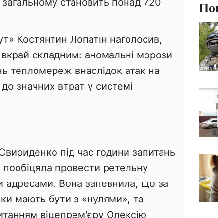
 загальному становить понад 720
По
т» Костянтин Лопатін наголосив,
в вкрай складним: аномальні морози
ь тепломереж внаслідок атак на
до значних втрат у системі
Свириденко під час години запитань
і пообіцяла провести ретельну
и адресами. Вона запевнила, що за
жки мають бути з «нулями», та
питанням віцепрем'єру Олексію