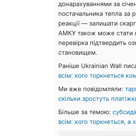
донарахуваннями за січен
постачальника тепла за ро
реакції — залишати ска
АМКУ також може стати 
перевірка підтвердить о
становищем.
Раніше Ukrainian Wall пис
всім: кого торкнеться ко
Ми вже повідомляли:
тар
скільки зростуть платіжк
Більше за темою:
субсиді
всім: кого торкнеться, а