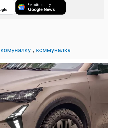
Читайте нас у
Google News
ogle
 комуналку
,
коммуналка