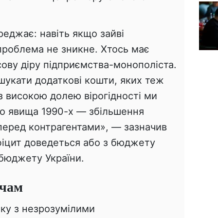
еджає: навіть якщо зайві
проблема не зникне. Хтось має
сову діру підприємства-монополіста.
укати додаткові кошти, яких теж
 з високою долею вірогідності ми
о явища 1990-х — збільшення
перед контрагентами», — зазначив
фіцит доведеться або з бюджету
 бюджету України.
ачам
ку з незрозумілими