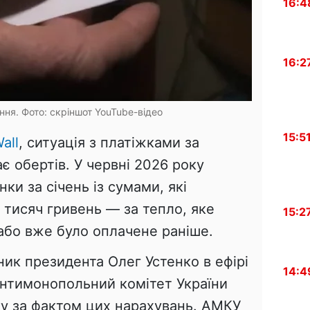
16:4
16:2
ння. Фото: скріншот YouTube-відео
15:5
all
, ситуація з платіжками за
є обертів. У червні 2026 року
ки за січень із сумами, які
 тисяч гривень — за тепло, яке
15:2
або вже було оплачене раніше.
ник президента Олег Устенко в ефірі
14:4
Антимонопольний комітет України
у за фактом цих нарахувань. АМКУ