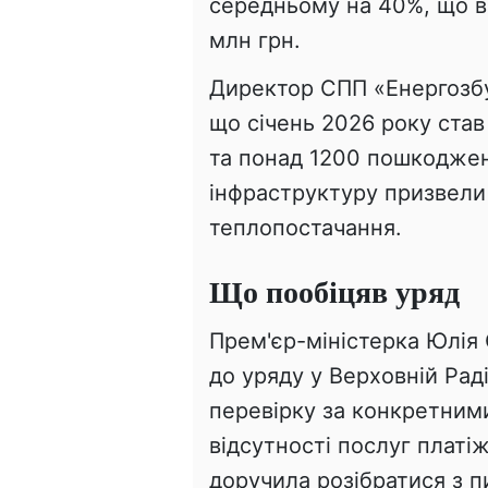
середньому на 40%, що в
млн грн.
Директор СПП «Енергозбу
що січень 2026 року ста
та понад 1200 пошкоджен
інфраструктуру призвели 
теплопостачання.
Що пообіцяв уряд
Прем'єр-міністерка Юлія 
до уряду у Верховній Рад
перевірку за конкретним
відсутності послуг платі
доручила розібратися з 