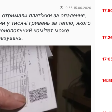
10:56 15.06.2026
17:5
о отримали платіжки за опалення,
ми у тисячі гривень за тепло, якого
монопольний комітет може
рахувань.
17:2
17:0
16:5