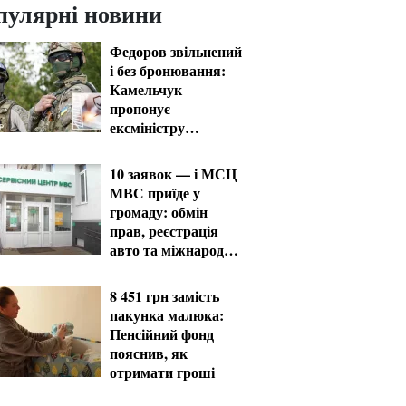
пулярні новини
Федоров звільнений
і без бронювання:
Камельчук
пропонує
ексміністру
мобілізацію на
загальних умовах
10 заявок — і МСЦ
МВС приїде у
громаду: обмін
прав, реєстрація
авто та міжнародне
посвідчення
8 451 грн замість
пакунка малюка:
Пенсійний фонд
пояснив, як
отримати гроші