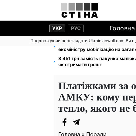
Головна
УКР
РУС
Продовжуючи переглядати Ukrainianwall.com Ви 
Федоров звільнений і без броню
ексміністру мобілізацію на зага
8 451 грн замість пакунка малюк
як отримати гроші
Платіжками за 
АМКУ: кому пер
тепло, якого не 
Головна
»
Поради