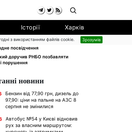
Історії
Харків
згодні з використанням файлів cookie.
Зрозумів
їде у громаду: обмін прав,
одне посвідчення
ький доручив РНБО позбавляти
ні порушення
танні новини
Бензин від 77,90 грн, дизель до
6
97,90: ціни на пальне на АЗС 8
серпня не змінилися
Автобус №54 у Києві відновив
6
рух за власним маршрутом:
курсують із затримками