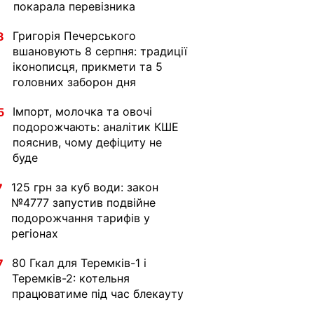
покарала перевізника
Григорія Печерського
8
вшановують 8 серпня: традиції
іконописця, прикмети та 5
головних заборон дня
Імпорт, молочка та овочі
5
подорожчають: аналітик КШЕ
пояснив, чому дефіциту не
буде
125 грн за куб води: закон
7
№4777 запустив подвійне
подорожчання тарифів у
регіонах
80 Гкал для Теремків-1 і
7
Теремків-2: котельня
працюватиме під час блекауту