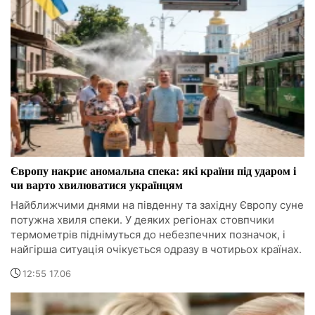
Європу накриє аномальна спека: які країни під ударом і
чи варто хвилюватися українцям
Найближчими днями на південну та західну Європу суне
потужна хвиля спеки. У деяких регіонах стовпчики
термометрів піднімуться до небезпечних позначок, і
найгірша ситуація очікується одразу в чотирьох країнах.
12:55 17.06