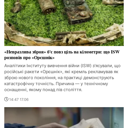
«Невразлива зброя» б'є повз ціль на кілометри: що ISW
розповів про «Орєшнік»
Аналітики Інституту вивчення війни (ISW) з'ясували, що
російські ракети «Орєшнік», які кремль рекламував як
зброю нового покоління, на практиці демонструють
катастрофічну точність. Причина — у технічному
оснащенні, якому понад пів століття.
14:47 17.06