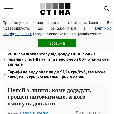
Продовжуючи переглядати Ukrainianwall.com Ви
Директорка ДОЗ Києва Тетяна Мостепан:
підтверджуєте, що ознайомилися з
Політикою
Демографічна криза потребує нових рішень уже
сьогодні
конфіденційності
і згодні з використанням файлів cookie.
Пенсійна реформа у вересні: добровільні
Зрозумів
накопичення й перегляд спецпенсій суддів
2000 грн щокварталу від фонду США: люди з
інвалідністю I-II групи та пенсіонери 60+ отримають
виплати
Тарифи на воду злетіли до 91,24 грн/куб, газ може
сягнути 15 грн: комунальні ціни в серпні
Пенсії з липня: кому додадуть
грошей автоматично, а кого
оминуть доплати
Автор:
Валерія Шумко
23:10 13.06.2026