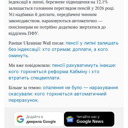
індексації в липні, березневе підвищення на 12,1%
залишається головним переглядом пенсій у 2026 році.
Усі надбавки й доплати, передбачені чинним
законодавством, нараховуються автоматично —
пенсіонерам не потрібно додатково звертатися до
відділень ПФУ.
Раніше Ukrainian Wall писав:
пенсії у липні залишать
без індексації: хто отримає доплати, а кого
.
оминуть
Ми вже повідомляли:
пенсії рахуватимуть інакше:
кого торкнеться реформа Кабміну і хто
.
втратить спецвиплати
Більше за темою:
опалення не було — нарахування
скасували: кого торкнеться автоматичний
.
перерахунок
Додайте в
Читайте нас у
Google News
джерела Google