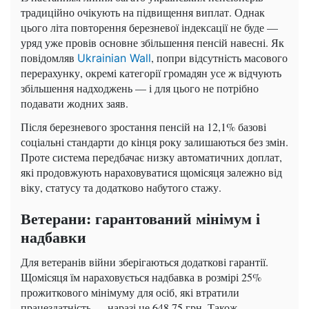
традиційно очікують на підвищення виплат. Однак
цього літа повторення березневої індексації не буде —
уряд уже провів основне збільшення пенсій навесні. Як
повідомляв
, попри відсутність масового
Ukrainian Wall
перерахунку, окремі категорії громадян усе ж відчують
збільшення надходжень — і для цього не потрібно
подавати жодних заяв.
Після березневого зростання пенсій на 12,1% базові
соціальні стандарти до кінця року залишаються без змін.
Проте система передбачає низку автоматичних доплат,
які продовжують нараховуватися щомісяця залежно від
віку, статусу та додатково набутого стажу.
Ветерани: гарантований мінімум і
надбавки
Для ветеранів війни зберігаються додаткові гарантії.
Щомісяця їм нараховується надбавка в розмірі 25%
прожиткового мінімуму для осіб, які втратили
працездатність — наразі це 648,75 грн. Також