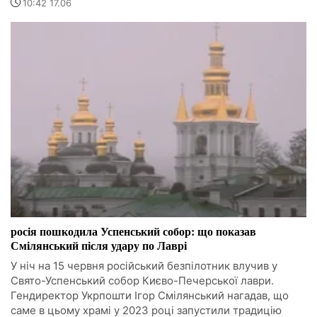
10:42 17.06
росія пошкодила Успенський собор: що показав
Смілянський після удару по Лаврі
У ніч на 15 червня російський безпілотник влучив у
Свято-Успенський собор Києво-Печерської лаври.
Гендиректор Укрпошти Ігор Смілянський нагадав, що
саме в цьому храмі у 2023 році запустили традицію