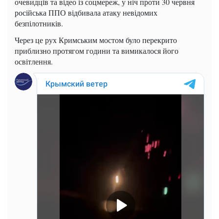
очевидців та відео із соцмереж, у ніч проти 30 червня
російська ППО відбивала атаку невідомих
безпілотників.
Через це рух Кримським мостом було перекрито
приблизно протягом години та вимикалося його
освітлення.