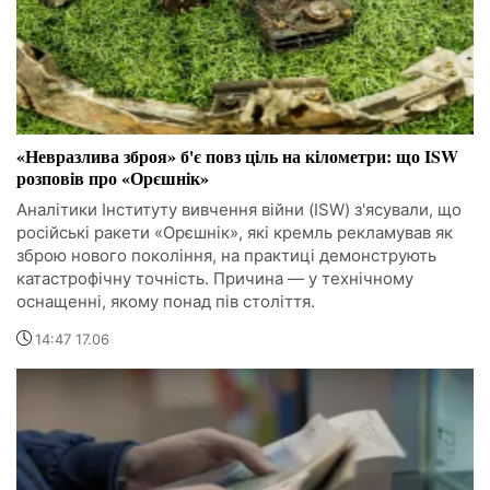
«Невразлива зброя» б'є повз ціль на кілометри: що ISW
розповів про «Орєшнік»
Аналітики Інституту вивчення війни (ISW) з'ясували, що
російські ракети «Орєшнік», які кремль рекламував як
зброю нового покоління, на практиці демонструють
катастрофічну точність. Причина — у технічному
оснащенні, якому понад пів століття.
14:47 17.06