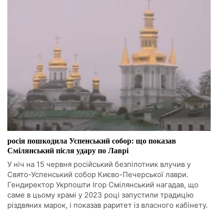
росія пошкодила Успенський собор: що показав
Смілянський після удару по Лаврі
У ніч на 15 червня російський безпілотник влучив у
Свято-Успенський собор Києво-Печерської лаври.
Гендиректор Укрпошти Ігор Смілянський нагадав, що
саме в цьому храмі у 2023 році запустили традицію
різдвяних марок, і показав раритет із власного кабінету.