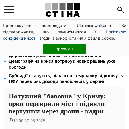
Продовжуючи переглядати Ukrainianwall.com Ви
Працюєте повний день — отримуйте єЯсла: ПФУ
підтверджуєте, що ознайомилися з
Політикою
пояснив умови допомоги на дитину 1-3 роки
конфіденційності
і згодні з використанням файлів cookie.
113 млрд грн заборгували українці за комуналку:
830 тисяч проваджень у реєстрі боржників
Зрозумів
Директорка ДОЗ Києва Тетяна Мостепан:
Демографічна криза потребує нових рішень уже
сьогодні
Субсидії скасують, пільги на комуналку відкличуть:
ПФУ перевіряє доходи пенсіонерів у серпні
Потужний "бавовна" у Криму:
орки перекрили міст і підняли
вертушки через дрони - кадри
10:00 30.06.2025