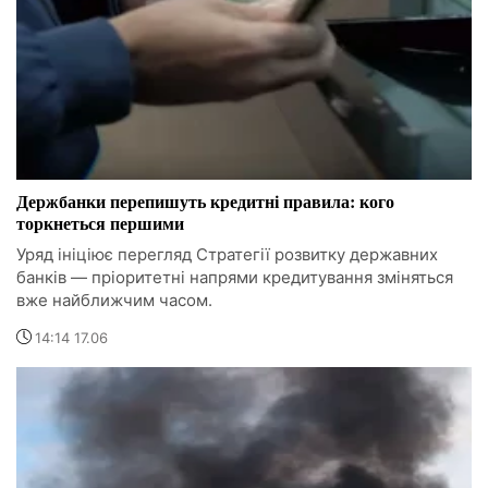
Держбанки перепишуть кредитні правила: кого
торкнеться першими
Уряд ініціює перегляд Стратегії розвитку державних
банків — пріоритетні напрями кредитування зміняться
вже найближчим часом.
14:14 17.06