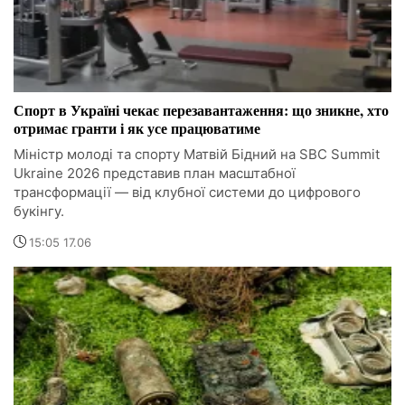
Спорт в Україні чекає перезавантаження: що зникне, хто
отримає гранти і як усе працюватиме
Міністр молоді та спорту Матвій Бідний на SBC Summit
Ukraine 2026 представив план масштабної
трансформації — від клубної системи до цифрового
букінгу.
15:05 17.06