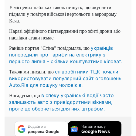
У місцевих пабліках також пишуть, що окупанти
підняли у повітря військові вертольоти з аеродрому
Кача.
Наразі офіційного підтвердженні про збиті дрони або
наслідки атаки немає.
Раніше портал "Стіна" повідомляв, що
українців
попередили про тарифи на електрику з
першого липня – скільки коштуватиме кіловат.
Також ми писали, що
співробітники ТЦК почали
використовувати популярний сайт оголошень
Auto.Ria для пошуку чоловіків.
Нагадуємо, що
в спеку українські водії часто
залишають авто з привідкритими вікнами,
проте це обернеться для них штрафом.
Додайте в
Читайте нас у
Google News
джерела Google