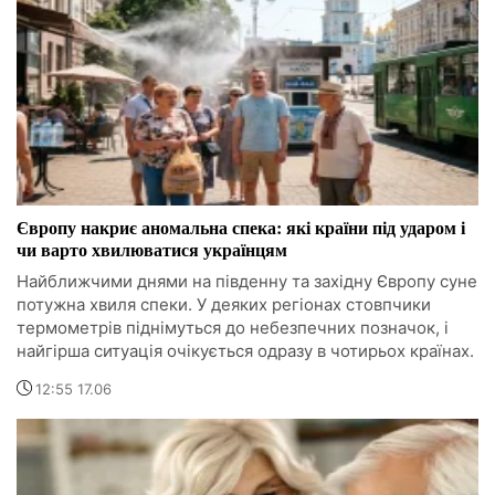
Європу накриє аномальна спека: які країни під ударом і
чи варто хвилюватися українцям
Найближчими днями на південну та західну Європу суне
потужна хвиля спеки. У деяких регіонах стовпчики
термометрів піднімуться до небезпечних позначок, і
найгірша ситуація очікується одразу в чотирьох країнах.
12:55 17.06