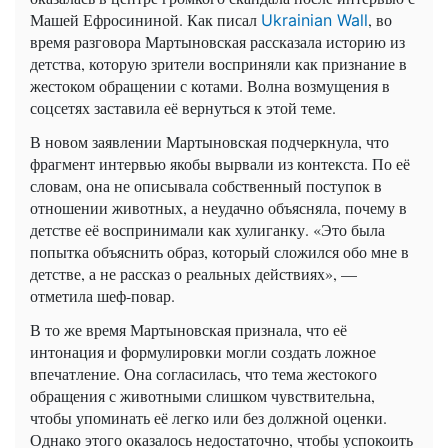
Машей Ефросининой. Как писал
, во
Ukrainian Wall
время разговора Мартыновская рассказала историю из
детства, которую зрители восприняли как признание в
жестоком обращении с котами. Волна возмущения в
соцсетях заставила её вернуться к этой теме.
В новом заявлении Мартыновская подчеркнула, что
фрагмент интервью якобы вырвали из контекста. По её
словам, она не описывала собственный поступок в
отношении животных, а неудачно объясняла, почему в
детстве её воспринимали как хулиганку. «Это была
попытка объяснить образ, который сложился обо мне в
детстве, а не рассказ о реальных действиях», —
отметила шеф-повар.
В то же время Мартыновская признала, что её
интонация и формулировки могли создать ложное
впечатление. Она согласилась, что тема жестокого
обращения с животными слишком чувствительна,
чтобы упоминать её легко или без должной оценки.
Однако этого оказалось недостаточно, чтобы успокоить