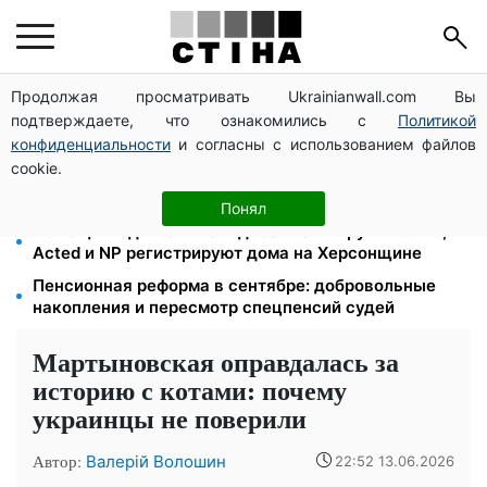
Продолжая просматривать Ukrainianwall.com Вы
Цифровизация дел и ВВК: юрист Танасийчук —
подтверждаете, что ознакомились с
Политикой
почему проверки ТЦК не работают без смены
системы
конфиденциальности
и согласны с использованием файлов
cookie.
200+ тысяч в СЗЧ, миллионы в розыске: Федоров
раскрыл план реформы мобилизации и ТЦК
Понял
Помощь людям с инвалидностью I-II группы: DRC,
Acted и NP регистрируют дома на Херсонщине
Пенсионная реформа в сентябре: добровольные
накопления и пересмотр спецпенсий судей
Мартыновская оправдалась за
историю с котами: почему
украинцы не поверили
Автор:
Валерій Волошин
22:52 13.06.2026