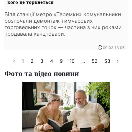
кого це торкнеться
Біля станції метро «Теремки» комунальники
розпочали демонтаж тимчасових
торговельних точок — частина з них роками
продавала канцтовари.
09:03 13.06
‹
1
2
3
4
9
10
...
52
53
›
Фото та відео новини