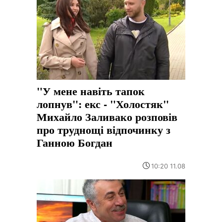
"У мене навіть тапок
лопнув": екс - "Холостяк"
Михайло Заливако розповів
про труднощі відпочинку з
Ганною Богдан
10:20 11.08