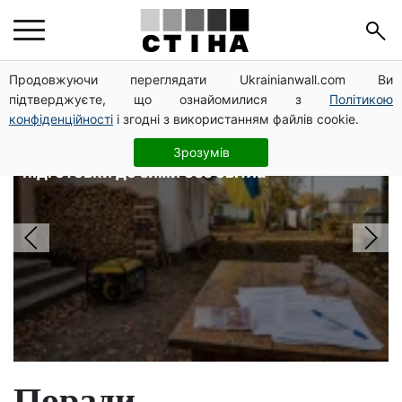
Головні новини
Продовжуючи переглядати Ukrainianwall.com Ви
підтверджуєте, що ознайомилися з
Політикою
конфіденційності
і згодні з використанням файлів cookie.
Зарядна станція 1 кВт·год на 8
годин, генератор — за 6 метрів: гід
Зрозумів
підготовки до зими без світла
Поради