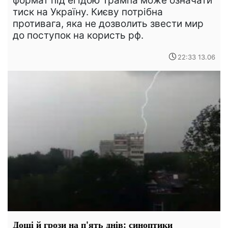
формат під егідою Трампа може означати
тиск на Україну. Києву потрібна
противага, яка не дозволить звести мир
до поступок на користь рф.
22:33 13.06
Дощі й грози на п'ять днів: синоптики