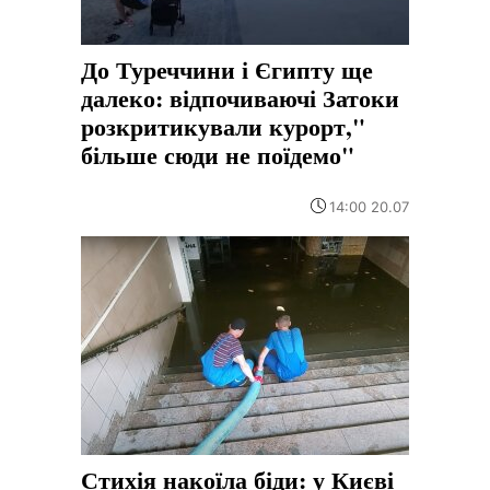
До Туреччини і Єгипту ще
далеко: відпочиваючі Затоки
розкритикували курорт,"
більше сюди не поїдемо"
14:00 20.07
Стихія накоїла біди: у Києві