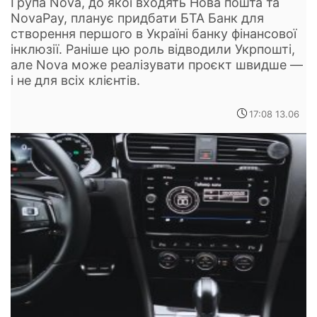
Група Nova, до якої входять Нова пошта та
NovaPay, планує придбати БТА Банк для
створення першого в Україні банку фінансової
інклюзії. Раніше цю роль відводили Укрпошті,
але Nova може реалізувати проєкт швидше —
і не для всіх клієнтів.
17:08 13.06