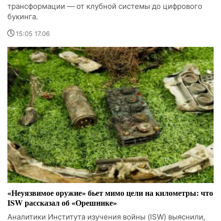
трансформации — от клубной системы до цифрового
букинга.
15:05 17.06
«Неуязвимое оружие» бьет мимо цели на километры: что
ISW рассказал об «Орешнике»
Аналитики Института изучения войны (ISW) выяснили,