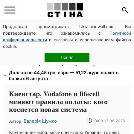
Продолжая просматривать Ukrainianwall.com Вы
Мост Метро частично перекроют 7-10 августа:
подтверждаете, что ознакомились с
Политикой
водителям Киева советуют планировать объезд
конфиденциальности
и согласны с использованием файлов
1500 списанных, 500 уехали сразу: обыски в
cookie.
Мукачевском ТЦК и ВВК
Студенты-заочники и вечерники теряют отсрочку
Понял
от мобилизации: кого призовут в августе
Доллар по 44,45 грн, евро — 51,22: курс валют в
банках 6 августа
Киевстар, Vodafone и lifecell
меняют правила оплаты: кого
коснется новая система
Автор:
Валерія Шумко
13:00 13.06.2026
Крупнейшие мобильные операторы Украины готовят